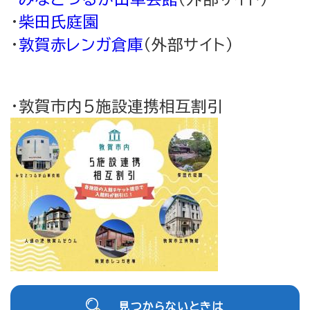
・
柴田氏庭園
・
敦賀赤レンガ倉庫
（外部サイト）
・敦賀市内5施設連携相互割引
見つからないときは