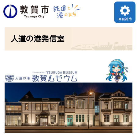
ペ
ー
閲覧補助
ジ
本
の
人道の港発信室
文
先
頭
で
す
。