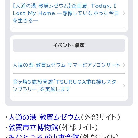
【人道の港 敦賀ムゼウム】企画展 Today, I
Lost My Home ―想像していなかった今日
を生きる―
イベント・講座
人道の港 敦賀ムゼウム サマーピアノコンサート
金ヶ崎3施設周遊「TSURUGA重ね捺しスタ
ンプラリー」を実施します
・
人道の港 敦賀ムゼウム
（外部サイト）
・
敦賀市立博物館
（外部サイト）
・
みなとつるが山車会館
（外部サイト）