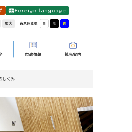
げ
Foreign language
拡大
背景色変更
白
黒
青
全
市政情報
観光案内
のしくみ