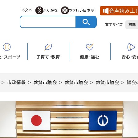
メニューを飛ばして本文へ
本文へ
音声読み上
ふりがな
やさしい日本語
文字サイズ
標準
化・スポーツ
子育て・教育
健康・福祉
安心・安
>
市政情報
>
敦賀市議会
>
敦賀市議会
>
敦賀市議会
>
議会