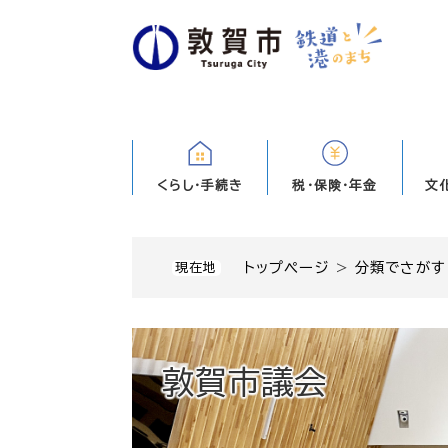
ペ
ー
ジ
の
先
頭
で
す
くらし・手続き
税・保険・年金
文
。
トップページ
>
分類でさがす
現在地
敦賀市議会