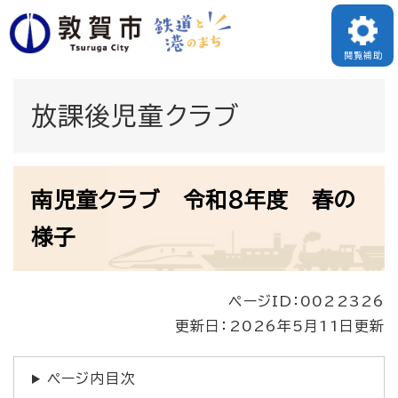
ペ
メニューを飛ばして本文へ
ー
閲覧補助
ジ
の
放課後児童クラブ
先
頭
本
で
南児童クラブ 令和8年度 春の
文
す
様子
。
ページID：0022326
更新日：2026年5月11日更新
ページ内目次