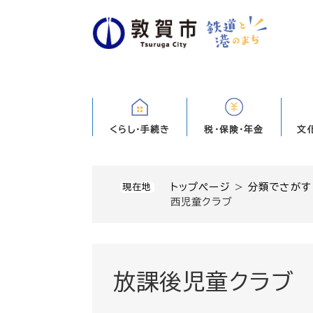
ペ
ー
ジ
の
先
頭
で
す
くらし・手続き
税・保険・年金
文
。
トップページ
>
分類でさがす
現在地
西児童クラブ
放課後児童クラブ