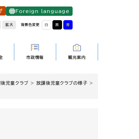
げ
Foreign language
拡大
背景色変更
白
黒
青
全
市政情報
観光案内
課後児童クラブ
>
放課後児童クラブの様子
>