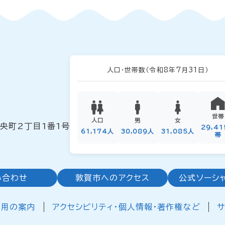
人口・世帯数
（令和8年7月31日）
世帯
人口
男
女
中央町2丁目1番1号
29,4
61,174人
30,089人
31,085人
帯
い合わせ
敦賀市へのアクセス
公式ソーシ
利用の案内
アクセシビリティ・個人情報・著作権など
サ