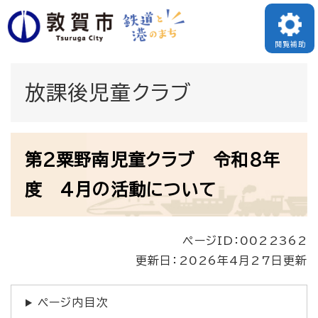
ペ
メニューを飛ばして本文へ
ー
閲覧補助
ジ
の
放課後児童クラブ
先
頭
本
で
第2粟野南児童クラブ 令和8年
文
す
度 4月の活動について
。
ページID：0022362
更新日：2026年4月27日更新
ページ内目次