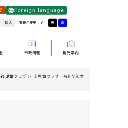
げ
Foreign language
拡大
背景色変更
白
黒
青
全
市政情報
観光案内
課後児童クラブ
>
南児童クラブ 令和7年度