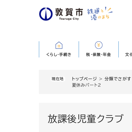
ペ
ー
ジ
の
先
頭
で
す
くらし・手続き
税・保険・年金
文
。
トップページ
>
分類でさがす
現在地
夏休みパート2
放課後児童クラブ