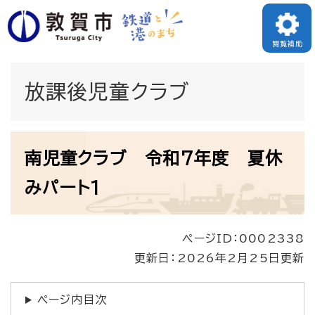
ペ
メニューを飛ばして本文へ
ー
閲覧補助
ジ
の
放課後児童クラブ
先
頭
本
で
南児童クラブ 令和7年度 夏休
文
す
みパート1
。
ページID：0002338
更新日：2026年2月25日更新
ページ内目次