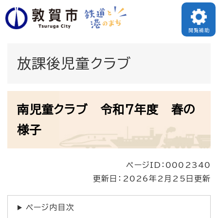
ペ
メニューを飛ばして本文へ
ー
閲覧補助
ジ
の
放課後児童クラブ
先
頭
本
で
南児童クラブ 令和7年度 春の
文
す
様子
。
ページID：0002340
更新日：2026年2月25日更新
ページ内目次