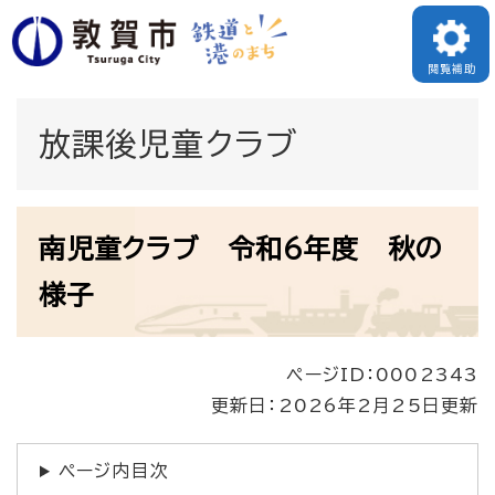
ペ
メニューを飛ばして本文へ
ー
閲覧補助
ジ
の
放課後児童クラブ
先
頭
本
で
南児童クラブ 令和6年度 秋の
文
す
様子
。
ページID：0002343
更新日：2026年2月25日更新
ページ内目次