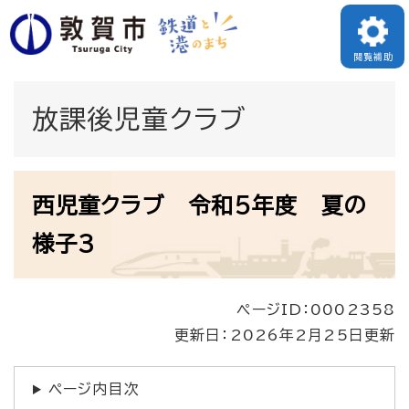
ペ
メニューを飛ばして本文へ
ー
閲覧補助
ジ
の
放課後児童クラブ
先
頭
本
で
西児童クラブ 令和5年度 夏の
文
す
様子3
。
ページID：0002358
更新日：2026年2月25日更新
ページ内目次