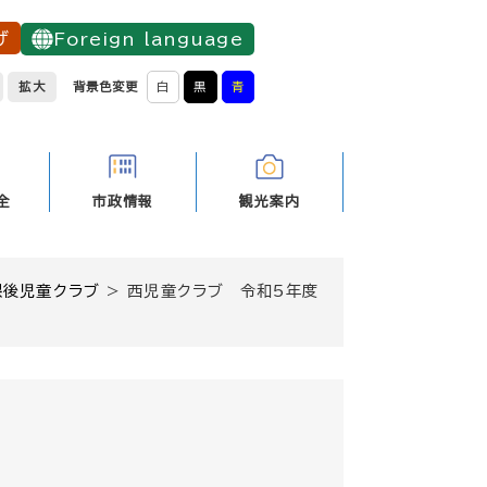
げ
Foreign language
拡大
背景色変更
白
黒
青
全
市政情報
観光案内
課後児童クラブ
>
西児童クラブ 令和5年度