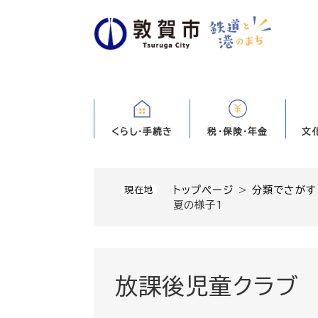
ペ
ー
ジ
の
先
頭
で
す
くらし・手続き
税・保険・年金
文
。
トップページ
>
分類でさがす
現在地
夏の様子1
放課後児童クラブ