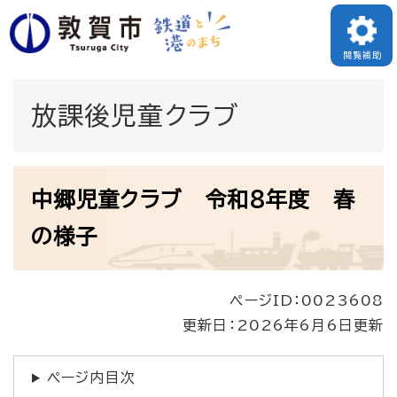
ペ
メニューを飛ばして本文へ
ー
閲覧補助
ジ
の
放課後児童クラブ
先
頭
本
で
中郷児童クラブ 令和8年度 春
文
す
の様子
。
ページID：0023608
更新日：2026年6月6日更新
ページ内目次