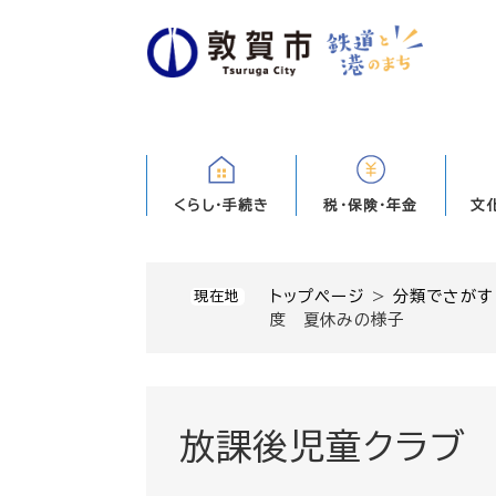
ペ
ー
ジ
の
先
頭
で
す
くらし・手続き
税・保険・年金
文
。
トップページ
>
分類でさがす
現在地
度 夏休みの様子
放課後児童クラブ