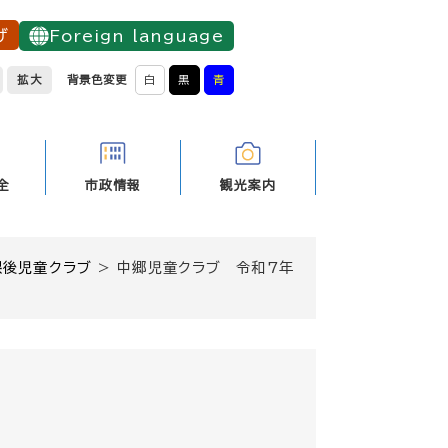
げ
Foreign language
拡大
背景色変更
白
黒
青
全
市政情報
観光案内
課後児童クラブ
>
中郷児童クラブ 令和7年