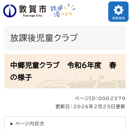
ペ
メニューを飛ばして本文へ
ー
閲覧補助
ジ
の
放課後児童クラブ
先
頭
本
で
中郷児童クラブ 令和6年度 春
文
す
の様子
。
ページID：0002379
更新日：2026年2月25日更新
ページ内目次