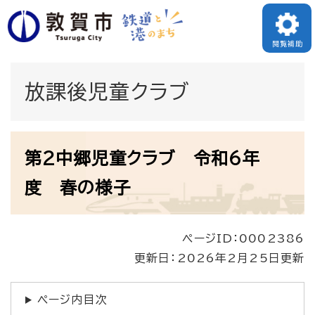
ペ
メニューを飛ばして本文へ
ー
閲覧補助
ジ
の
放課後児童クラブ
先
頭
本
で
第2中郷児童クラブ 令和6年
文
す
度 春の様子
。
ページID：0002386
更新日：2026年2月25日更新
ページ内目次