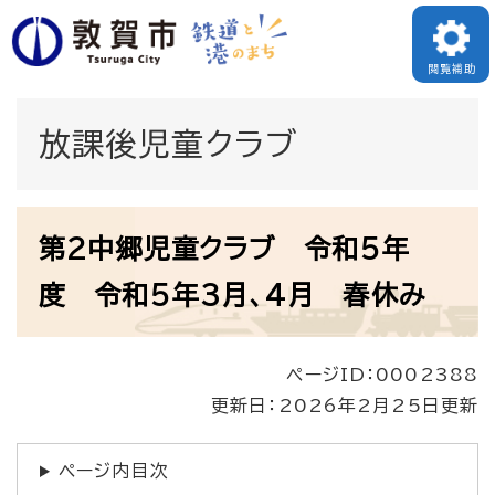
ペ
メニューを飛ばして本文へ
ー
閲覧補助
ジ
の
放課後児童クラブ
先
頭
本
で
第2中郷児童クラブ 令和5年
文
す
度 令和5年3月、4月 春休み
。
ページID：0002388
更新日：2026年2月25日更新
ページ内目次