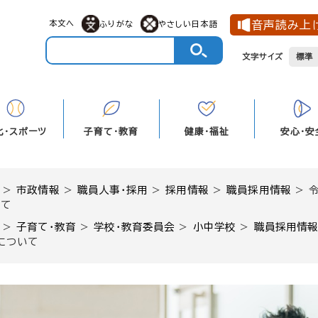
メニューを飛ばして本文へ
本文へ
音声読み上
ふりがな
やさしい日本語
文字サイズ
標準
化・スポーツ
子育て・教育
健康・福祉
安心・安
>
市政情報
>
職員人事・採用
>
採用情報
>
職員採用情報
>
いて
>
子育て・教育
>
学校・教育委員会
>
小中学校
>
職員採用情
について