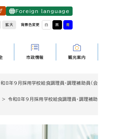
げ
Foreign language
拡大
背景色変更
白
黒
青
全
市政情報
観光案内
令和8年9月採用学校給食調理員・調理補助員（会
報
>
令和8年9月採用学校給食調理員・調理補助