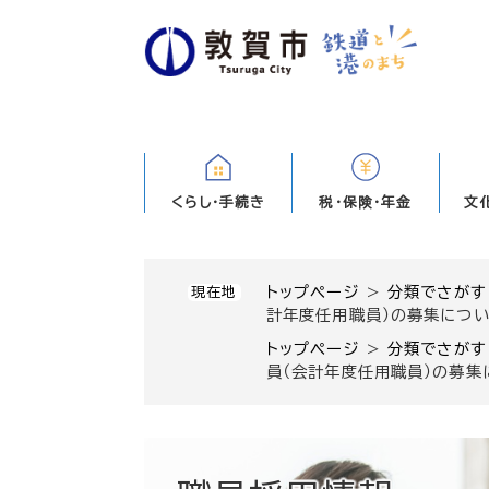
ペ
ー
ジ
の
先
頭
で
す
くらし・手続き
税・保険・年金
文
。
トップページ
>
分類でさがす
現在地
計年度任用職員）の募集につ
トップページ
>
分類でさがす
員（会計年度任用職員）の募集