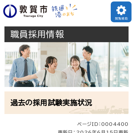
ペ
メニューを飛ばして本文へ
ー
閲覧補助
ジ
職員採用情報
の
先
頭
で
す
。
本
過去の採用試験実施状況
文
ページID：0004400
更新日：2026年6月15日更新