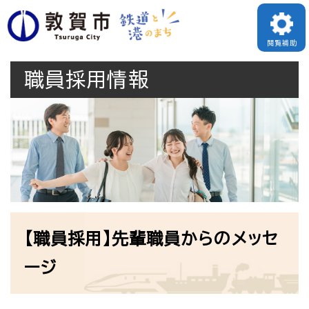
ペ
メニューを飛ばして本文へ
ー
閲覧補助
ジ
職員採用情報
の
先
頭
で
す
。
本
【職員採用】先輩職員からのメッセ
文
ージ