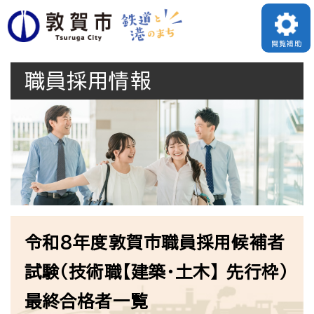
ペ
メニューを飛ばして本文へ
ー
閲覧補助
ジ
職員採用情報
の
先
頭
で
す
。
本
令和8年度敦賀市職員採用候補者
文
試験（技術職【建築・土木】 先行枠）
最終合格者一覧