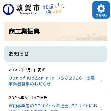
ペ
ー
閲覧補助
ジ
本
の
商工業振興
文
先
頭
で
お知らせ
す
。
2026年7月2日更新
Out of KidZania in つるが2026 出展
事業者募集のお知らせ
2026年6月16日更新
市内事業者のECサイトへの進出、ECサイトにお