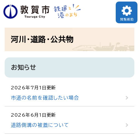
ペ
ー
閲覧補助
ジ
本
の
河川・道路・公共物
文
先
頭
で
お知らせ
す
。
2026年7月1日更新
市道の名前を確認したい場合
2026年6月1日更新
道路側溝の被蓋について