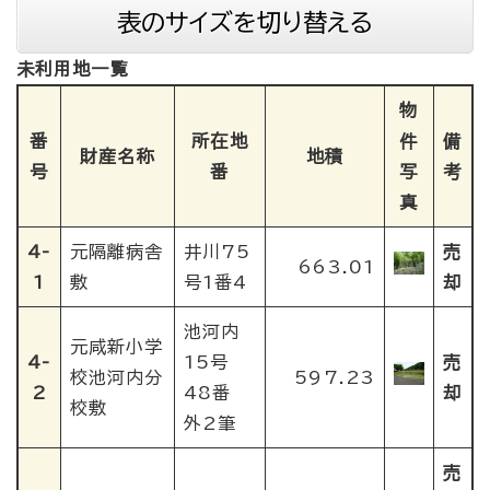
表のサイズを切り替える
未利用地一覧
物
番
所在地
件
備
財産名称
地積
号
番
写
考
真
4-
元隔離病舎
井川75
売
663.01
1
敷
号1番4
却
池河内
元咸新小学
4-
15号
売
校池河内分
597.23
2
48番
却
校敷
外2筆
売