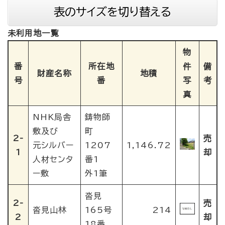
表のサイズを切り替える
未利用地一覧
物
番
所在地
件
備
財産名称
地積
号
番
写
考
真
NHK局舎
鋳物師
敷及び
町
2-
売
元シルバー
1207
1,146.72
1
却
人材センタ
番1
ー敷
外1筆
沓見
2-
売
沓見山林
165号
214
2
却
18番