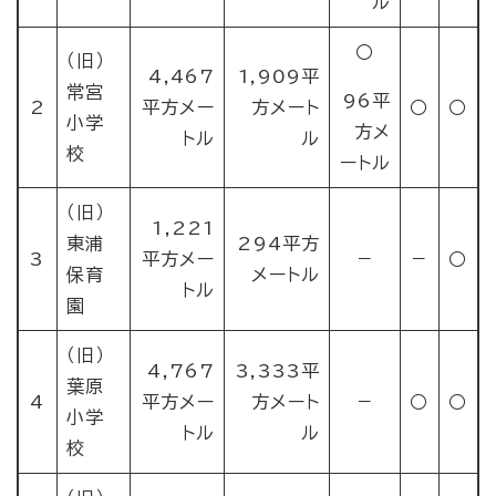
ル
○
（旧）
4,467
1,909平
常宮
96平
2
平方メー
方メート
○
○
小学
方メ
トル
ル
校
ートル
（旧）
1,221
東浦
294平方
3
平方メー
－
－
○
保育
メートル
トル
園
（旧）
4,767
3,333平
葉原
4
平方メー
方メート
－
○
○
小学
トル
ル
校