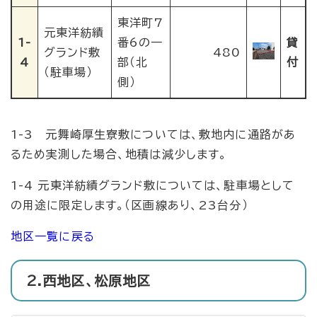
東洋町7
元東洋紡績
1-
番6の一
貸
グランド敷
480
4
部（北
付
（駐車場）
側）
1-3 元舞崎厚生寮敷については、敷地内に通路があ
るため実測した場合、地積は減少します。
1-4 元東洋紡績グランド敷については、駐車場として
の用途に限定します。（区画線あり、23台分）
地区一覧に戻る
2.西地区、松原地区