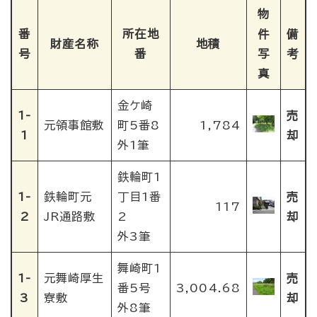
物
番
所在地
件
備
財産名称
地積
号
番
写
考
真
金ケ崎
1-
売
元領事館敷
町5番8
1,784
1
却
外1筆
鉄輪町1
1-
鉄輪町元
丁目1番
売
117
2
JR通路敷
2
却
外3筆
舞崎町1
1-
元舞崎厚生
売
番5号
3,004.68
3
寮敷
却
外8筆