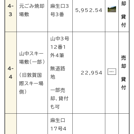
却
4-
元ごみ焼却
麻生口3
5,952.54
3
場敷
号3番
貸
付
山中3号
12番1
山中スキー
外4筆
売
場敷（一部）
却
4-
無道路
22,954
（旧敦賀国
4
地
貸
際スキー場
付
一部売
側）
却、貸付
も可
麻生口
17号4