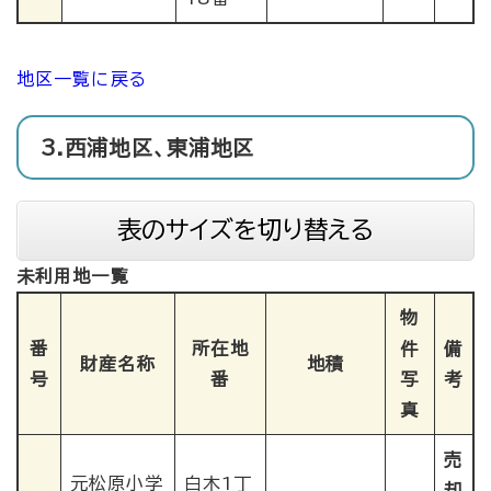
地区一覧に戻る
3.西浦地区、東浦地区
表のサイズを切り替える
未利用地一覧
物
番
所在地
件
備
財産名称
地積
号
番
写
考
真
売
元松原小学
白木1丁
却