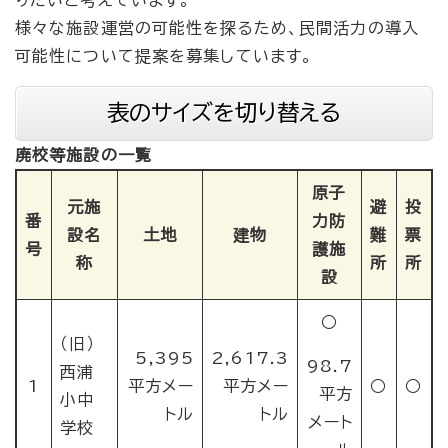
様々な施設運営の可能性を探るため、民間活力の導入
可能性について提案を募集しています。
表のサイズを切り替える
廃校等施設の一覧
原子
元施
避
投
番
力防
設名
土地
建物
難
票
号
護施
称
所
所
設
○
（旧）
5,395
2,617.3
98.7
西浦
1
平方メー
平方メー
○
○
平方
小中
トル
トル
メート
学校