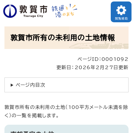
ペ
ー
閲覧補助
ジ
本
の
敦賀市所有の未利用の土地情報
文
先
頭
ページID：0001092
で
更新日：2026年2月27日更新
す
。
ページ内目次
敦賀市所有の未利用の土地（100平方メートル未満を除
く）の一覧を掲載します。