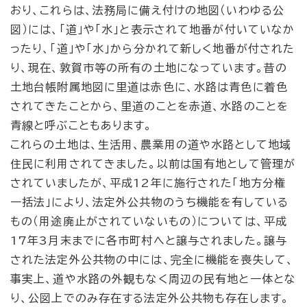
おり、これらは、法務局に備え付けの地図（いわゆる公
図）には、「道」や「水」と表示されて地番が付いていなか
ったり、「道」や「水」から分かれて新しく地番が付された
り、現在、敦賀市等の所有の土地になっています。昔の
土地台帳附属地図に里道は赤色に、水路は青色に着色
されてきたことから、里道のことを赤道、水路のことを
青線と呼ぶこともあります。
これらの土地は、生活用、農業用の道や水路として地域
住民に利用されてきました。以前は国有地として管理が
されていましたが、平成12年に施行された「地方分権
一括法」により、法定外公共物のうち機能を有している
もの（用途廃止がされていないもの）については、平成
17年3月末までに各市町村へと譲与されました。譲与
された法定外公共物の中には、完全に機能を喪失して、
事実上、道や水路の外観もなく周辺の民有地と一体とな
り、公図上でのみ存在する法定外公共物も存在します。