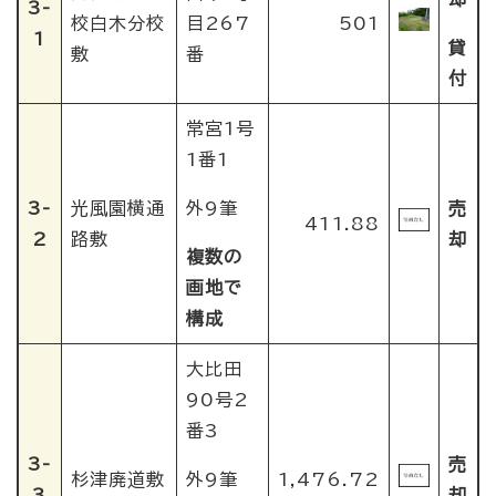
3-
校白木分校
目267
501
1
貸
敷
番
付
常宮1号
1番1
3-
光風園横通
外9筆
売
411.88
2
路敷
却
複数の
画地で
構成
大比田
90号2
番3
3-
売
杉津廃道敷
外9筆
1,476.72
3
却