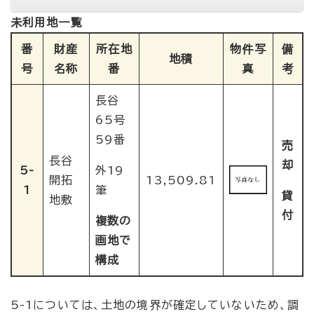
未利用地一覧
番
財産
所在地
物件写
備
地積
号
名称
番
真
考
長谷
65号
59番
売
長谷
却
5-
外19
開拓
13,509.81
1
筆
貸
地敷
付
複数の
画地で
構成
5-1については、土地の境界が確定していないため、調