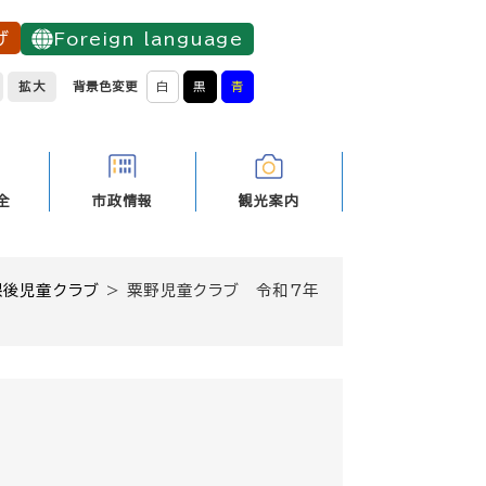
げ
Foreign language
拡大
背景色変更
白
黒
青
全
市政情報
観光案内
課後児童クラブ
>
粟野児童クラブ 令和7年