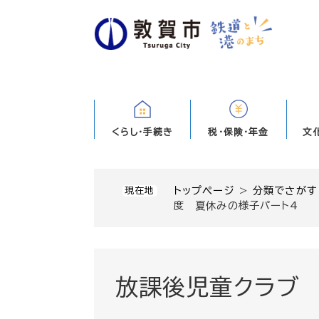
ペ
ー
ジ
の
先
頭
で
す
くらし・手続き
税・保険・年金
文
。
トップページ
>
分類でさがす
現在地
度 夏休みの様子パート4
放課後児童クラブ