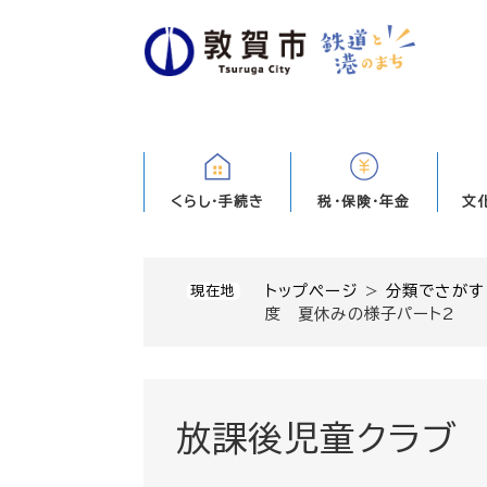
ペ
ー
ジ
の
先
頭
で
す
くらし・手続き
税・保険・年金
文
。
トップページ
>
分類でさがす
現在地
度 夏休みの様子パート2
放課後児童クラブ