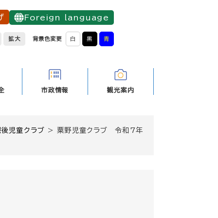
げ
Foreign language
拡大
背景色変更
白
黒
青
全
市政情報
観光案内
課後児童クラブ
>
粟野児童クラブ 令和7年