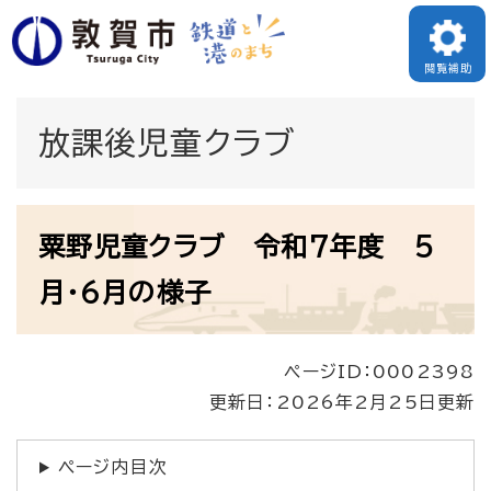
ペ
メニューを飛ばして本文へ
ー
閲覧補助
ジ
の
放課後児童クラブ
先
頭
本
で
粟野児童クラブ 令和7年度 5
文
す
月・6月の様子
。
ページID：0002398
更新日：2026年2月25日更新
ページ内目次