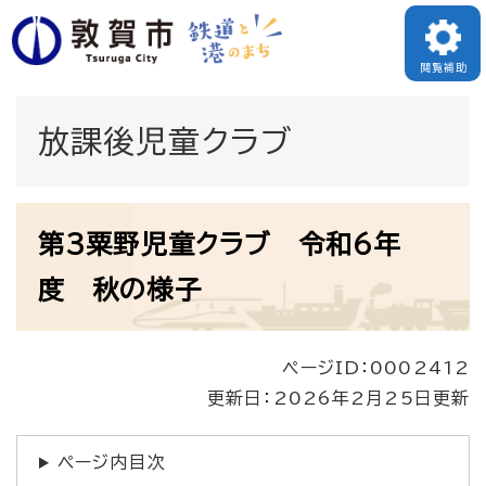
ペ
メニューを飛ばして本文へ
ー
閲覧補助
ジ
の
放課後児童クラブ
先
頭
本
で
第3粟野児童クラブ 令和6年
文
す
度 秋の様子
。
ページID：0002412
更新日：2026年2月25日更新
ページ内目次