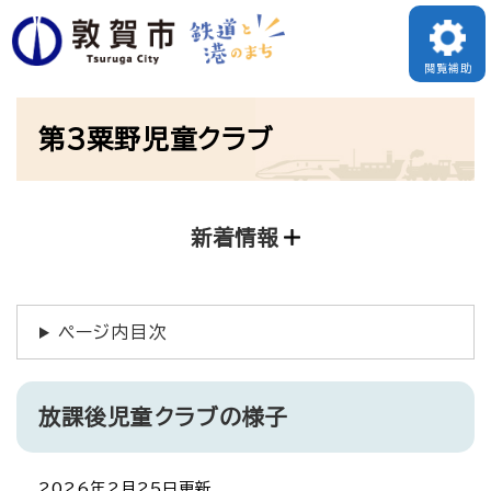
ペ
ー
閲覧補助
ジ
本
の
第3粟野児童クラブ
文
先
頭
で
新着情報
す
。
ページ内目次
放課後児童クラブの様子
2026年2月25日更新