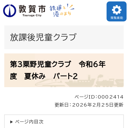
ペ
メニューを飛ばして本文へ
ー
閲覧補助
ジ
の
放課後児童クラブ
先
頭
本
で
第3粟野児童クラブ 令和6年
文
す
度 夏休み パート2
。
ページID：0002414
更新日：2026年2月25日更新
ページ内目次