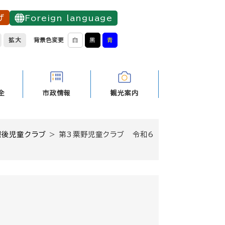
げ
Foreign language
拡大
背景色変更
白
黒
青
全
市政情報
観光案内
課後児童クラブ
>
第3粟野児童クラブ 令和6