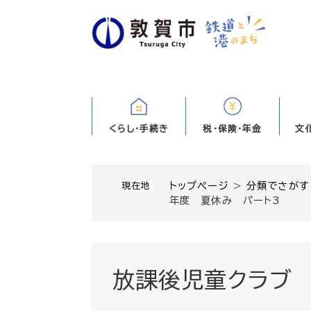
ペ
ー
ジ
の
先
頭
で
す
くらし・手続き
税・保険・年金
文
。
トップページ
>
分類でさがす
現在地
年度 夏休み パート3
放課後児童クラブ