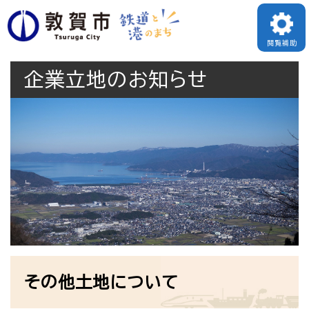
ペ
メニューを飛ばして本文へ
ー
閲覧補助
ジ
企業立地のお知らせ
の
先
頭
で
す
。
本
その他土地について
文