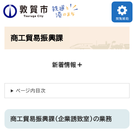
ペ
ー
閲覧補助
ジ
本
の
商工貿易振興課
文
先
頭
で
新着情報
す
。
ページ内目次
商工貿易振興課（企業誘致室）の業務