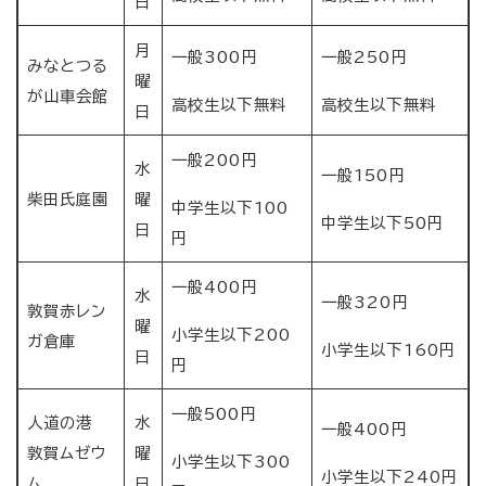
日
月
一般300円
一般250円
みなとつる
曜
が山車会館
高校生以下無料
高校生以下無料
日
一般200円
水
一般150円
柴田氏庭園
曜
中学生以下100
中学生以下50円
日
円
一般400円
水
一般320円
敦賀赤レン
曜
小学生以下200
ガ倉庫
小学生以下160円
日
円
一般500円
人道の港
水
一般400円
敦賀ムゼウ
曜
小学生以下300
小学生以下240円
ム
日