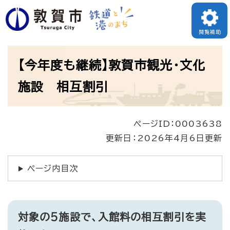
ペ
ー
閲覧補助
ジ
本
の
【今年度も継続】敦賀市観光・文化
文
先
施設 相互割引
頭
で
ページID：0003638
す
更新日：2026年4月6日更新
。
ページ内目次
対象の5施設で、入館料の相互割引を実