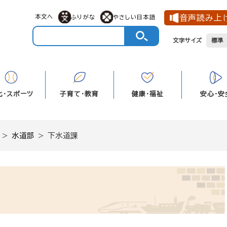
本文へ
音声読み上
ふりがな
やさしい日本語
文字サイズ
標準
化・スポーツ
子育て・教育
健康・福祉
安心・安
>
水道部
>
下水道課