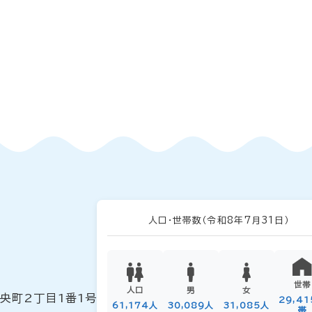
人口・世帯数
（令和8年7月31日）
世帯
人口
男
女
中央町2丁目1番1号
29,4
61,174人
30,089人
31,085人
帯