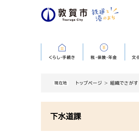
ペ
ー
ジ
の
先
頭
で
す
くらし・手続き
税・保険・年金
文
。
トップページ
>
組織でさがす
現在地
本
文
下水道課