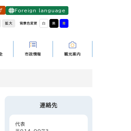
げ
Foreign language
拡大
背景色変更
白
黒
青
全
市政情報
観光案内
連絡先
代表