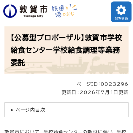
ペ
ー
閲覧補助
ジ
本
の
【公募型プロポーザル】敦賀市学校
文
先
給食センター学校給食調理等業務
頭
委託
で
す
。
ページID：0023296
更新日：2026年7月1日更新
ページ内目次
敦賀市において、学校給食センターの新設に伴い、学校