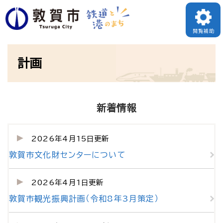
ペ
ー
閲覧補助
ジ
本
の
計画
文
先
頭
で
新着情報
す
。
2026年4月15日更新
敦賀市文化財センターについて
2026年4月1日更新
敦賀市観光振興計画（令和8年3月策定）