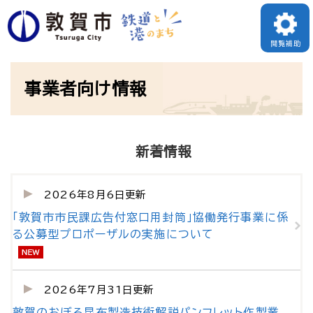
ペ
ー
閲覧補助
ジ
本
の
事業者向け情報
文
先
頭
で
新着情報
す
。
2026年8月6日更新
「敦賀市市民課広告付窓口用封筒」協働発行事業に係
る公募型プロポーザルの実施について
2026年7月31日更新
敦賀のおぼろ昆布製造技術解説パンフレット作製業